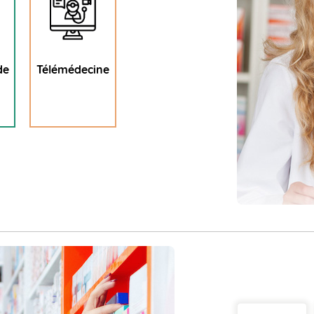
de
Télémédecine