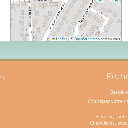
Leaflet
|
©
OpenStreetMap
contributors
ok
Reche
Besoin d
Choisissez votre t
Bien sûr, toute
Chapelle est auss